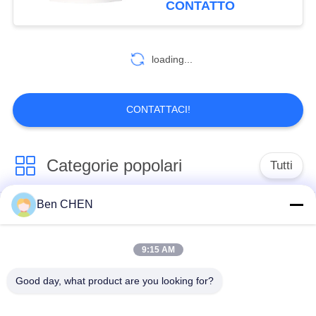
CONTATTO
81
loading...
Metal Detector Gate
CONTATTACI!
Categorie popolari
Tutti
20
Metal Detector
Ben CHEN
Raggi x bagaglio
Bagaglio e l'ispezione
portatile
Scanner
del pacco
9:15 AM
Nell'ambito del
Camminare
Good day, what product are you looking for?
sistema di
attraverso Metal
sorveglianza del
Detector