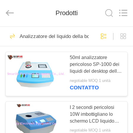
SHENZHEN
SECURITY
ELECTRONIC
Prodotti
EQUIPMENT
CO.,
LIMITED.
All
Rights
CASA
396
Reserved.
Analizzatore del liquido della bottiglia
Raggi x bagaglio
PRODOTTI
Scanner
50ml analizzatore
pericoloso SP-1000 dei
CIRCA
liquidi del desktop della
NOI
bottiglia 10W
negotiable MOQ:1 unità
CONTATTO
260
GIRO
Bagaglio e
DELLA
I 2 secondi pericolosi
10W imbottigliano lo
FABBRICA
l'ispezione del
schermo LCD liquido
dell'analizzatore
pacco
negotiable MOQ:1 unità