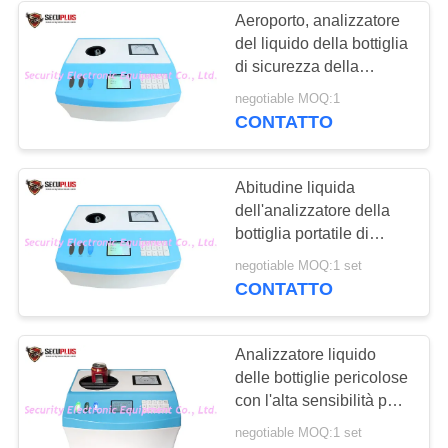
Aeroporto, analizzatore
del liquido della bottiglia
26
di sicurezza della
Attrezzatura di
stazione ferroviaria
negotiable MOQ:1
CONTATTO
sicurezza stradale
Abitudine liquida
dell'analizzatore della
bottiglia portatile di
sicurezza con alta
32
negotiable MOQ:1 set
precisione
CONTATTO
Analizzatore del
liquido della bottiglia
Analizzatore liquido
delle bottiglie pericolose
con l'alta sensibilità per
le stazioni ferroviarie e
negotiable MOQ:1 set
gli aeroporti