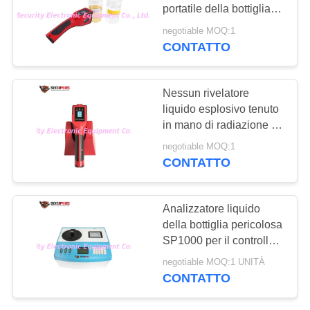
SITO
veicolo
portatile della bottiglia
10W 1s
negotiable MOQ:1
PRIVACY
CONTATTO
67
POLICY
Rivelatore degli
Nessun rivelatore
esplosivi
liquido esplosivo tenuto
in mano di radiazione 1s
10W
negotiable MOQ:1
CONTATTO
5
Analizzatore liquido
Rivelatore di
della bottiglia pericolosa
SP1000 per il controllo
giunzione non
di sicurezza
negotiable MOQ:1 UNITÀ
aeroportuale
lineare
CONTATTO