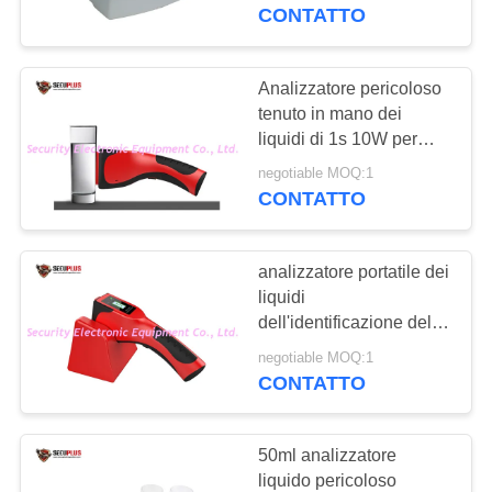
CONTROLLO
SP1000
CONTATTO
DI
QUALITÀ
Analizzatore pericoloso
159
tenuto in mano dei
Camminare
liquidi di 1s 10W per
CONTATTICI
l'aeroporto
attraverso Metal
negotiable MOQ:1
CONTATTO
NOTIZIE
Detector
analizzatore portatile dei
RICHIEDA
liquidi
UNA
dell'identificazione della
177
bottiglia 1s di 10W 50ml
CITAZIONE
negotiable MOQ:1
Nell'ambito del
CONTATTO
sistema di
MAPPA
50ml analizzatore
sorveglianza del
DEL
liquido pericoloso