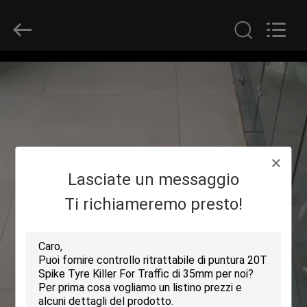
SHENZHEN
SECURITY
ELECTRONIC
EQUIPMENT
CO.,
LIMITED.
All
Rights
CASA
Reserved.
PRODOTTI
CIRCA
Lasciate un messaggio
NOI
Ti richiameremo presto!
GIRO
DELLA
FABBRICA