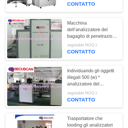
CONTROLLO
l'hotel & Entainment
CONTATTO
DI
QUALITÀ
Macchina
dell'analizzatore del
bagaglio di penetrazione
CONTATTICI
X Ray di Factorie
negotiable MOQ:1
dell'acciaio del carico
CONTATTO
NOTIZIE
massimo 34mm del
trasportatore
Individuando gli oggetti
RICHIEDA
illegali 500 (w) *
UNA
analizzatore del
bagaglio del tunnel X
CITAZIONE
negotiable MOQ:1
Ray da 300 (H) millimetri
CONTATTO
per le ambasciate
MAPPA
Trasportatore che
DEL
looding gli analizzatori