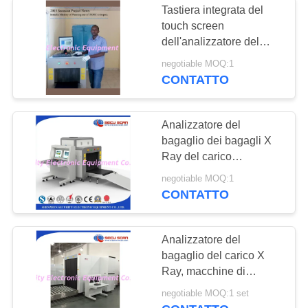
Tastiera integrata del
touch screen
dell'analizzatore del
bagaglio dell'acciaio
negotiable MOQ:1
inossidabile X Ray
CONTATTO
Analizzatore del
bagaglio dei bagagli X
Ray del carico
dell'aeroporto con la
negotiable MOQ:1
grande dimensione
CONTATTO
100*100cm del tunnel
Analizzatore del
bagaglio del carico X
Ray, macchine di
sicurezza X Ray agli
negotiable MOQ:1 set
aeroporti