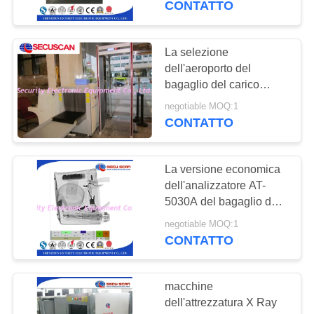
CONTATTO
La selezione
dell'aeroporto del
bagaglio del carico
lavora il sistema di
negotiable MOQ:1
screening a macchina
CONTATTO
dei raggi x
La versione economica
dell'analizzatore AT-
5030A del bagaglio dei
raggi x di Secuscan
negotiable MOQ:1
accomoda l'ispezione
CONTATTO
macchine
dell'attrezzatura X Ray