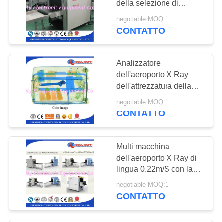
della selezione di
sicurezza di 60*40cm
negotiable MOQ:1
agli aeroporti
CONTATTO
Analizzatore
dell'aeroporto X Ray
dell'attrezzatura della
selezione del bagaglio
negotiable MOQ:1
AT6040 con il
CONTATTO
rendimento elevato
Multi macchina
dell'aeroporto X Ray di
lingua 0.22m/S con la
dimensione 60*40cm del
negotiable MOQ:1
tunnel
CONTATTO