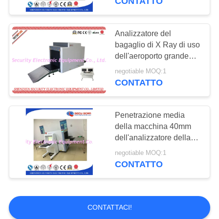
CONTATTO
Analizzatore del
bagaglio di X Ray di uso
dell'aeroporto grande
con la penetrazione di
negotiable MOQ:1
38mm
CONTATTO
Penetrazione media
della macchina 40mm
dell'analizzatore della
borsa dell'attrezzatura
negotiable MOQ:1
della selezione del
CONTATTO
bagaglio di dimensione
più alta
CONTATTACI!