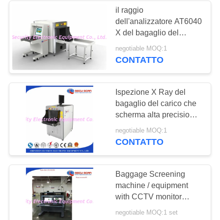
il raggio
dell'analizzatore AT6040
X del bagaglio del
raggio x lavora AT6040
negotiable MOQ:1
a macchina che lavora
CONTATTO
agli aeroporti
Ispezione X Ray del
bagaglio del carico che
scherma alta precisione
a macchina
negotiable MOQ:1
CONTATTO
Baggage Screening
machine / equipment
with CCTV monitor
system
negotiable MOQ:1 set