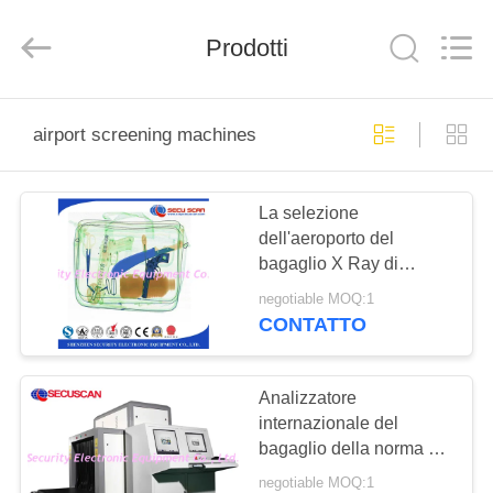
SHENZHEN
SECURITY
ELECTRONIC
Prodotti
EQUIPMENT
CO.,
LIMITED.
All
Rights
CASA
Reserved.
airport screening machines
PRODOTTI
La selezione
dell'aeroporto del
CIRCA
bagaglio X Ray di
NOI
sicurezza lavora facile
negotiable MOQ:1
da usare
CONTATTO
GIRO
DELLA
Analizzatore
internazionale del
FABBRICA
bagaglio della norma di
sicurezza X Ray per
negotiable MOQ:1