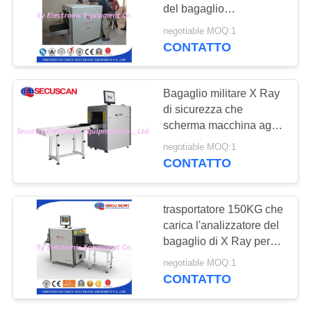
SITO
del bagaglio
dell'analizzatore del
negotiable MOQ:1
raggio di 150KG x per
PRIVACY
CONTATTO
l'hotel dell'ambasciata
POLICY
dell'aeroporto
Bagaglio militare X Ray
di sicurezza che
scherma macchina agli
aeroporti
negotiable MOQ:1
CONTATTO
trasportatore 150KG che
carica l'analizzatore del
bagaglio di X Ray per
Logestic ed il controllo
negotiable MOQ:1
dell'autostazione
CONTATTO