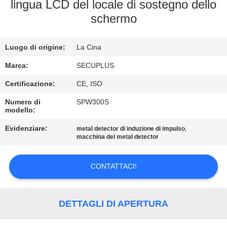
CONTROLLO
lingua LCD del locale di sostegno dello
schermo
DI
QUALITÀ
Luogo di origine:
La Cina
CONTATTICI
Marca:
SECUPLUS
Certificazione:
CE, ISO
NOTIZIE
Numero di
SPW300S
modello:
Evidenziare:
,
RICHIEDA
metal detector di induzione di impulso
macchina del metal detector
UNA
CITAZIONE
CONTATTACI!
MAPPA
DETTAGLI DI APERTURA
DEL