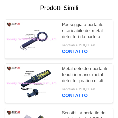
SITO
Prodotti Simili
PRIVACY
Passeggiata portatile
POLICY
ricaricabile dei metal
detectori da parte a
parte per sicurezza
negotiable MOQ:1 set
aeroportuale
CONTATTO
Metal detectori portatili
tenuti in mano, metal
detector pratico di alta
sensibilità
negotiable MOQ:1 set
CONTATTO
Sensibilità portatile dei