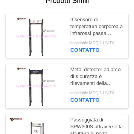
Prodotti Simili
SITO
Il sensore di
PRIVACY
temperatura corporea a
POLICY
infrarossi passa
attraverso il cancello
negotiable MOQ:1 UNITÀ
dei metal detector per
CONTATTO
controllare la persona
con febbre in hotel
Metal detector ad arco
di sicurezza e
rilevamenti della
temperatura umana per
negotiable MOQ:1 UNITÀ
controllare il
CONTATTO
coronavirus
all'ingresso dell'ufficio
governativo
Passeggiata di
SPW300S attraverso la
struttura di porta