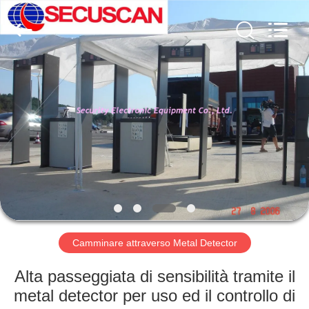
SHENZHEN
SECURITY
ELECTRONIC
EQUIPMENT
CO.,
LIMITED.
All
Rights
CASA
Reserved.
PRODOTTI
CIRCA
NOI
GIRO
DELLA
Camminare attraverso Metal Detector
FABBRICA
Alta passeggiata di sensibilità tramite il
metal detector per uso ed il controllo di