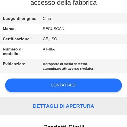
CONTROLLO
accesso della fabbrica
DI
Luogo di origine:
Cina
QUALITÀ
Marca:
SECUSCAN
CONTATTICI
Certificazione:
CE, ISO
Numero di
AT-IIIA
modello:
NOTIZIE
Evidenziare:
,
Aeroporto di metal detector
camminare attraverso rivelatori
RICHIEDA
UNA
CONTATTACI!
CITAZIONE
DETTAGLI DI APERTURA
MAPPA
DEL