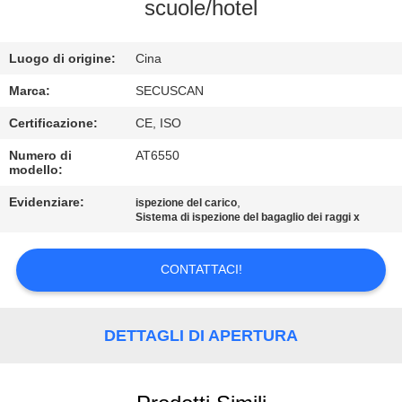
CONTROLLO
scuole/hotel
DI
Luogo di origine:
Cina
QUALITÀ
Marca:
SECUSCAN
CONTATTICI
Certificazione:
CE, ISO
Numero di
AT6550
modello:
NOTIZIE
Evidenziare:
,
ispezione del carico
Sistema di ispezione del bagaglio dei raggi x
RICHIEDA
UNA
CONTATTACI!
CITAZIONE
DETTAGLI DI APERTURA
MAPPA
DEL