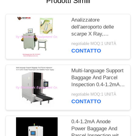
Prodotti Simili
SITO
Analizzatore
PRIVACY
dell'aeroporto delle
POLICY
scarpe X Ray,
attrezzatura di
negotiable MOQ:1 UNITÀ
scansione di sicurezza
CONTATTO
all'ago automatico del
segno
Multi-language Support
Baggage And Parcel
Inspection 0.4-1.2mA
Anode Power and
negotiable MOQ:1 UNITÀ
50/60Hz Power Supply
CONTATTO
0.4-1.2mA Anode
Power Baggage And
Parcel Inspection with