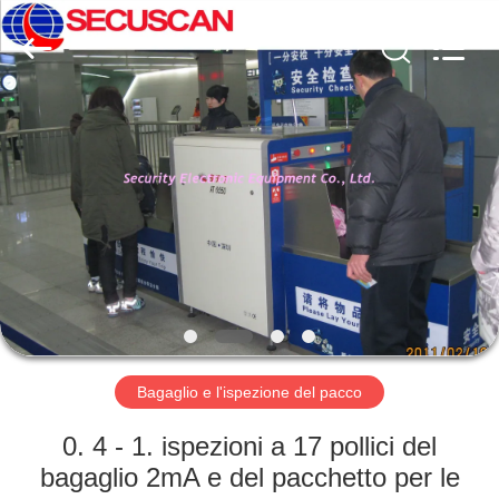
SHENZHEN
SECURITY
ELECTRONIC
EQUIPMENT
CO.,
LIMITED.
All
Rights
CASA
Reserved.
PRODOTTI
CIRCA
NOI
GIRO
DELLA
Bagaglio e l'ispezione del pacco
FABBRICA
0. 4 - 1. ispezioni a 17 pollici del
bagaglio 2mA e del pacchetto per le