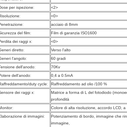
Dose per ispezione:
<2>
Risoluzione:
<0>
Penetrazione:
acciaio di 8mm
Sicurezza del film:
Film di garanzia ISO1600
Perdita dei raggi x:
<0>
Generi diretto:
Verso l'alto
Generi l'angolo:
60 gradi
Tensione dell'anodo:
70Kv
Potere dell'anodo:
0,4 a 0.5mA
Raffreddamento/duty cycle:
Raffreddamento ad olio /100 %
Sensore dei raggi x:
Matrice a forma di L del fotodiodo (monoen
profondità
Monitor:
Colore di alta risoluzione, accordo LCD, a 1
Elaborazione di immagini:
Potenziamento di bordo, immagine che rinf
immagine,