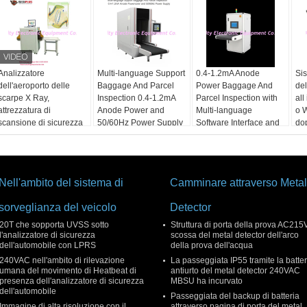
Analizzatore
Multi-language Support
0.4-1.2mA Anode
Sis
dell'aeroporto delle
Baggage And Parcel
Power Baggage And
del
scarpe X Ray,
Inspection 0.4-1.2mA
Parcel Inspection with
al
attrezzatura di
Anode Power and
Multi-language
o 
scansione di sicurezza
50/60Hz Power Supply
Software Interface and
dop
all'ago automatico del
12 Months After
segno
Services
Nell'ambito del sistema di
Camminare attraverso Metal
sorveglianza del veicolo
Detector
20T che sopporta UVSS sotto
Struttura di porta della prova AC215V
l'analizzatore di sicurezza
scossa del metal detector dell'arco
dell'automobile con LPRS
della prova dell'acqua
240VAC nell'ambito di rilevazione
La passeggiata IP55 tramite la batter
umana del movimento di Heatbeat di
antiurto del metal detector 240VAC
presenza dell'analizzatore di sicurezza
MBSU ha incurvato
dell'automobile
Passeggiata del backup di batteria
Immagine di alta risoluzione con il
attraverso pagina di porta del metal