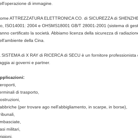
ell'operazione di immagine.
ome ATTREZZATURA ELETTRONICA CO. di SICUREZZA di SHENZHEN del
so, ISO14001: 2004 e OHSMS18001 GB/T 28001-2001 (sistema di gestion
anno certificato la società. Abbiamo licenza della sicurezza di radiazio
ell'ambiente della Cina.
L SISTEMA di X RAY di RICERCA di SECU è un fornitore professionista de
aggia ai governi e partner.
pplicazioni:
eroporti,
erminali di trasporto,
ostruzioni,
abbriche (per trovare ago nell'abbigliamento, in scarpe, in borse),
ribunali,
mbasciate,
asi militari,
rigioni,