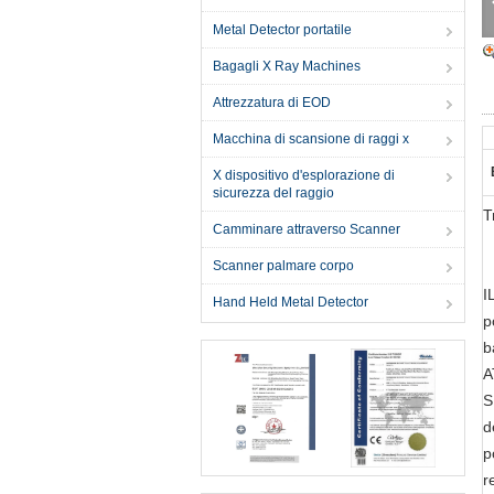
Metal Detector portatile
Bagagli X Ray Machines
Attrezzatura di EOD
Macchina di scansione di raggi x
X dispositivo d'esplorazione di
sicurezza del raggio
T
Camminare attraverso Scanner
Scanner palmare corpo
I
Hand Held Metal Detector
p
b
A
S
d
p
r