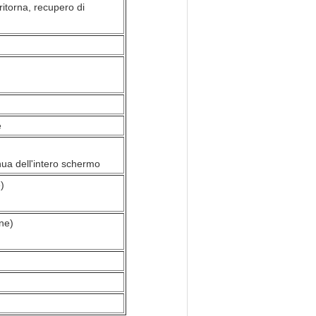
itorna, recupero di
e
nua dell'intero schermo
)
ne)