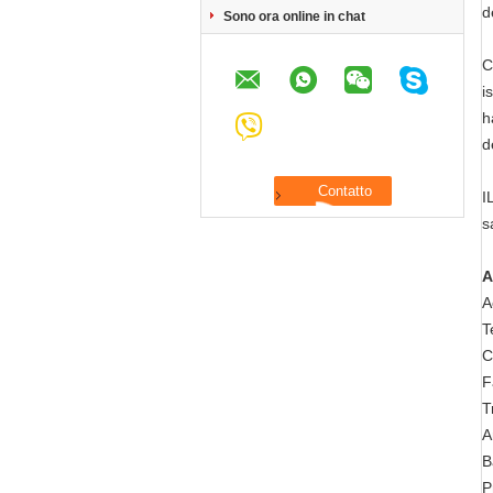
d
Sono ora online in chat
C
i
h
d
I
s
A
A
T
C
F
T
A
B
P