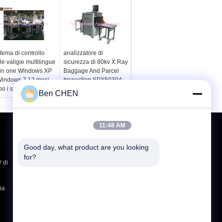
tema di controllo
analizzatore di
le valigie multilingue
sicurezza di 80kv X Ray
l in one Windows XP
Baggage And Parcel
Windows 7 12 mesi
Inspection SPX5030A
o i servizi
Ben CHEN
11:48 AM
Richiedere un preventivo
Invii
Good day, what product are you looking 
for?
 di
E-Mail
Sitemap
ia
|
Sito mobile