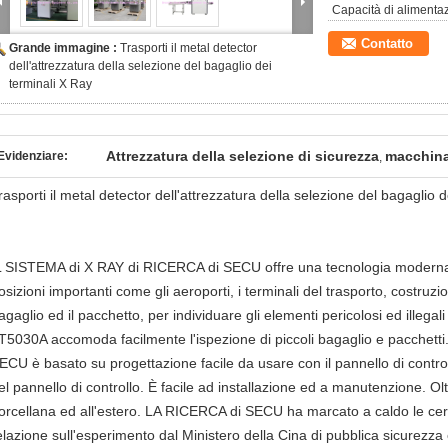
Capacità di alimenta
Contatto
Grande immagine :
Trasporti il metal detector
dell'attrezzatura della selezione del bagaglio dei
terminali X Ray
Attrezzatura della selezione di sicurezza
macchina 
Evidenziare:
,
rasporti il metal detector dell'attrezzatura della selezione del bagaglio 
L SISTEMA di X RAY di RICERCA di SECU offre una tecnologia moderna per
osizioni importanti come gli aeroporti, i terminali del trasporto, costruzio
agaglio ed il pacchetto, per individuare gli elementi pericolosi ed illegal
T5030A accomoda facilmente l'ispezione di piccoli bagaglio e pacchett
ECU è basato su progettazione facile da usare con il pannello di contro
el pannello di controllo. È facile ad installazione ed a manutenzione. Olt
orcellana ed all'estero. LA RICERCA di SECU ha marcato a caldo le certif
elazione sull'esperimento dal Ministero della Cina di pubblica sicurezz