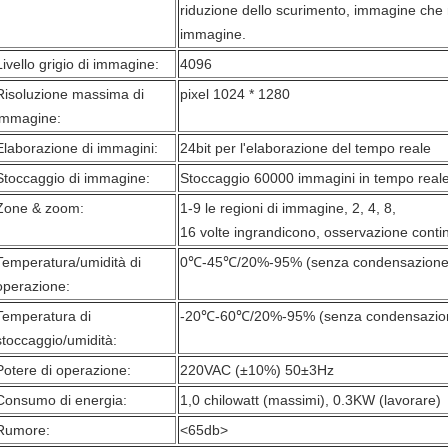
riduzione dello scurimento, immagine che r
immagine.
Livello grigio di immagine:
4096
Risoluzione massima di
pixel 1024 * 1280
immagine:
Elaborazione di immagini:
24bit per l'elaborazione del tempo reale
Stoccaggio di immagine:
Stoccaggio 60000 immagini in tempo real
Zone & zoom:
1-9 le regioni di immagine, 2, 4, 8,
16 volte ingrandicono, osservazione conti
Temperatura/umidità di
0℃-45℃/20%-95% (senza condensazione
operazione:
Temperatura di
-20℃-60℃/20%-95% (senza condensazio
stoccaggio/umidità:
Potere di operazione:
220VAC (±10%) 50±3Hz
Consumo di energia:
1,0 chilowatt (massimi), 0.3KW (lavorare)
Rumore:
<65db>