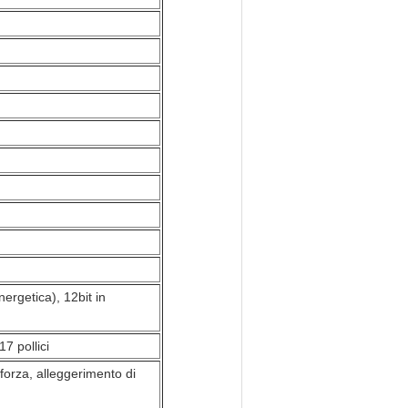
ergetica), 12bit in
7 pollici
orza, alleggerimento di