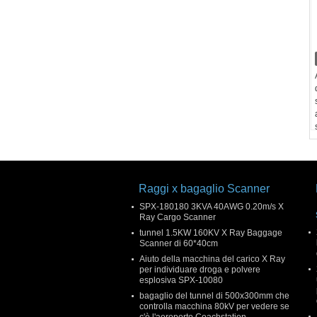
Raggi x bagaglio Scanner
SPX-180180 3KVA 40AWG 0.20m/s X
Ray Cargo Scanner
tunnel 1.5KW 160KV X Ray Baggage
Scanner di 60*40cm
Aiuto della macchina del carico X Ray
per individuare droga e polvere
esplosiva SPX-10080
bagaglio del tunnel di 500x300mm che
controlla macchina 80kV per vedere se