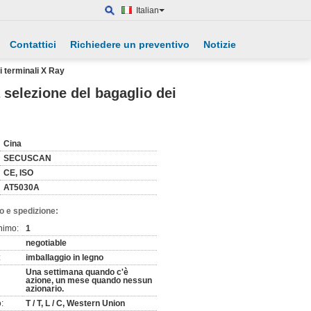
Italian
Contattici
Richiedere un preventivo
Notizie
ei terminali X Ray
a selezione del bagaglio dei
Cina
SECUSCAN
CE, ISO
AT5030A
o e spedizione:
nimo:
1
negotiable
:
imballaggio in legno
Una settimana quando c'è
azione, un mese quando nessun
azionario.
:
T / T, L / C, Western Union