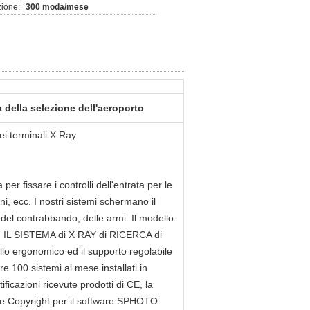
zione:
300 moda/mese
della selezione dell'aeroporto
dei terminali X Ray
 fissare i controlli dell'entrata per le
ni, ecc. I nostri sistemi schermano il
i del contrabbando, delle armi. Il modello
i. IL SISTEMA di X RAY di RICERCA di
llo ergonomico ed il supporto regolabile
re 100 sistemi al mese installati in
icazioni ricevute prodotti di CE, la
a e Copyright per il software SPHOTO