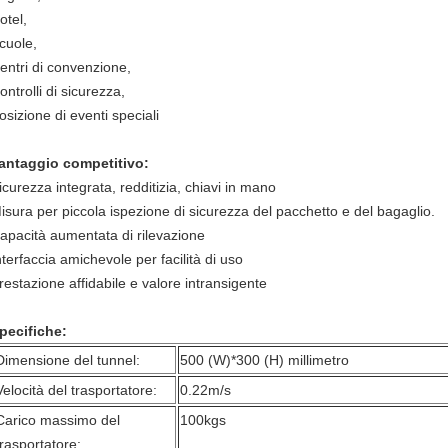
otel,
cuole,
entri di convenzione,
ontrolli di sicurezza,
osizione di eventi speciali
antaggio competitivo:
icurezza integrata, redditizia, chiavi in mano
isura per piccola ispezione di sicurezza del pacchetto e del bagaglio.
apacità aumentata di rilevazione
nterfaccia amichevole per facilità di uso
restazione affidabile e valore intransigente
pecifiche:
Dimensione del tunnel:
500 (W)*300 (H) millimetro
Velocità del trasportatore:
0.22m/s
Carico massimo del
100kgs
trasportatore: