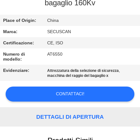
CONTROLLO
bagaglio 160Kv
DI
Place of Origin:
China
QUALITÀ
Marca:
SECUSCAN
CONTATTICI
Certificazione:
CE, ISO
Numero di
AT6550
modello:
NOTIZIE
Evidenziare:
,
Attrezzatura della selezione di sicurezza
macchina del raggio del bagaglio x
RICHIEDA
UNA
CONTATTACI!
CITAZIONE
DETTAGLI DI APERTURA
MAPPA
DEL