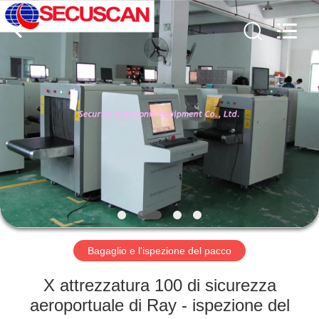
SHENZHEN
SECURITY
ELECTRONIC
EQUIPMENT
CO.,
LIMITED.
All
Rights
CASA
Reserved.
PRODOTTI
CIRCA
NOI
GIRO
DELLA
Bagaglio e l'ispezione del pacco
FABBRICA
X attrezzatura 100 di sicurezza
aeroportuale di Ray - ispezione del