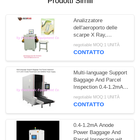
Prodotti Simili
SITO
Analizzatore
PRIVACY
dell'aeroporto delle
POLICY
scarpe X Ray,
attrezzatura di
negotiable MOQ:1 UNITÀ
scansione di sicurezza
CONTATTO
all'ago automatico del
segno
Multi-language Support
Baggage And Parcel
Inspection 0.4-1.2mA
Anode Power and
negotiable MOQ:1 UNITÀ
50/60Hz Power Supply
CONTATTO
0.4-1.2mA Anode
Power Baggage And
Parcel Inspection with