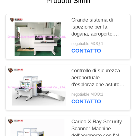
Prodotti Simili
SITO
Grande sistema di
PRIVACY
ispezione per la
POLICY
dogana, aeroporto,
porto marittimo del
negotiable MOQ:1
bagaglio di sicurezza X
CONTATTO
Ray di dimensione del
tunnel
controllo di sicurezza
aeroportuale
d'esplorazione astuto
della macchina di X
negotiable MOQ:1
Ray dei controlli di
CONTATTO
penetrazione di 34mm
Carico X Ray Security
Scanner Machine
dell'aeroporto con l'alta