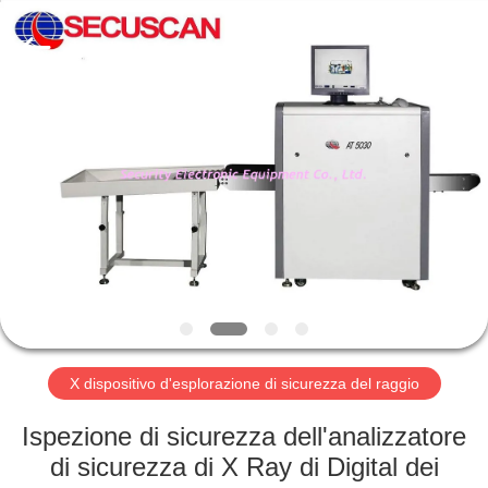
SHENZHEN
SECURITY
ELECTRONIC
EQUIPMENT
CO.,
LIMITED.
All
Rights
CASA
Reserved.
PRODOTTI
CIRCA
NOI
GIRO
DELLA
X dispositivo d'esplorazione di sicurezza del raggio
FABBRICA
Ispezione di sicurezza dell'analizzatore
di sicurezza di X Ray di Digital dei