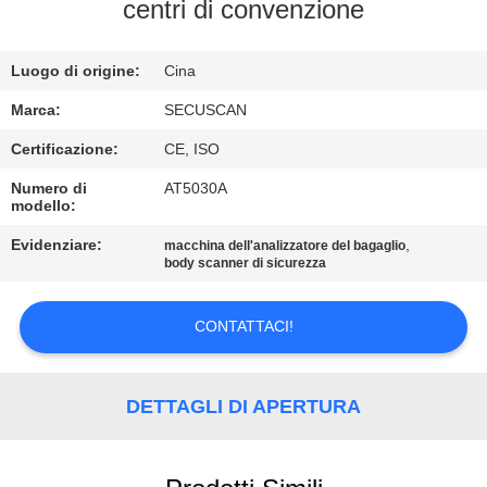
CONTROLLO
centri di convenzione
DI
Luogo di origine:
Cina
QUALITÀ
Marca:
SECUSCAN
CONTATTICI
Certificazione:
CE, ISO
Numero di
AT5030A
modello:
NOTIZIE
Evidenziare:
,
macchina dell'analizzatore del bagaglio
body scanner di sicurezza
RICHIEDA
UNA
CONTATTACI!
CITAZIONE
DETTAGLI DI APERTURA
MAPPA
DEL