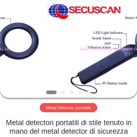
SHENZHEN
SECURITY
ELECTRONIC
EQUIPMENT
CO.,
LIMITED.
All
Rights
CASA
Reserved.
PRODOTTI
CIRCA
NOI
GIRO
DELLA
Metal Detector portatile
FABBRICA
Metal detectori portatili di stile tenuto in
mano del metal detector di sicurezza