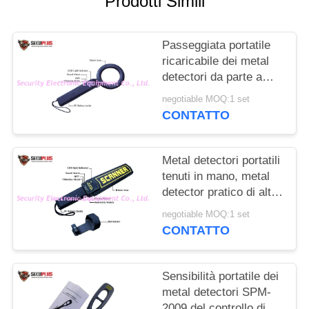
Prodotti Simili
SITO
Passeggiata portatile
PRIVACY
ricaricabile dei metal
POLICY
detectori da parte a
parte per sicurezza
negotiable MOQ:1 set
aeroportuale
CONTATTO
Metal detectori portatili
tenuti in mano, metal
detector pratico di alta
sensibilità
negotiable MOQ:1 set
CONTATTO
Sensibilità portatile dei
metal detectori SPM-
2009 del controllo di