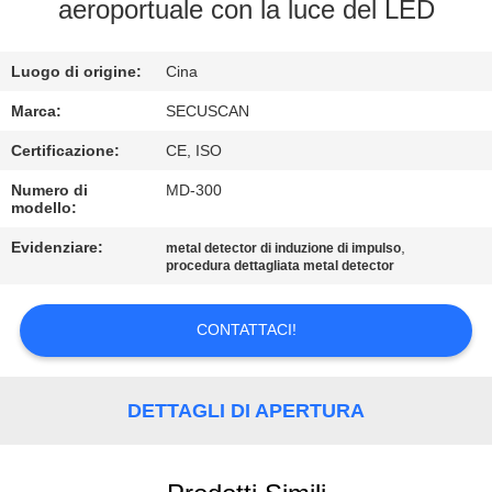
CONTROLLO
aeroportuale con la luce del LED
DI
Luogo di origine:
Cina
QUALITÀ
Marca:
SECUSCAN
CONTATTICI
Certificazione:
CE, ISO
Numero di
MD-300
modello:
NOTIZIE
Evidenziare:
,
metal detector di induzione di impulso
procedura dettagliata metal detector
RICHIEDA
UNA
CONTATTACI!
CITAZIONE
DETTAGLI DI APERTURA
MAPPA
DEL