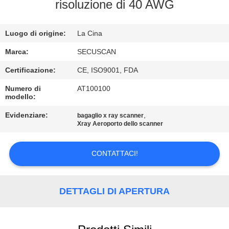
CONTROLLO
risoluzione di 40 AWG
DI
Luogo di origine:
La Cina
QUALITÀ
Marca:
SECUSCAN
CONTATTICI
Certificazione:
CE, ISO9001, FDA
Numero di
AT100100
modello:
NOTIZIE
Evidenziare:
,
bagaglio x ray scanner
Xray Aeroporto dello scanner
RICHIEDA
UNA
CONTATTACI!
CITAZIONE
DETTAGLI DI APERTURA
MAPPA
DEL