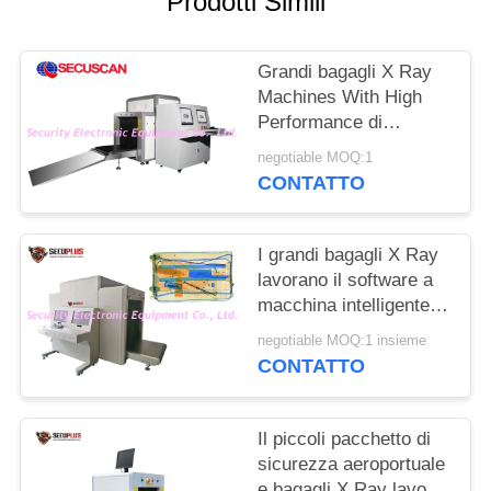
Prodotti Simili
SITO
Grandi bagagli X Ray
PRIVACY
Machines With High
POLICY
Performance di
dimensione AT10080
negotiable MOQ:1
del tunnel
CONTATTO
I grandi bagagli X Ray
lavorano il software a
macchina intelligente
per i posti di traffico
negotiable MOQ:1 insieme
pesante del
CONTATTO
pensionante
Il piccoli pacchetto di
sicurezza aeroportuale
e bagagli X Ray lavora