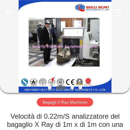
SHENZHEN
SECURITY
ELECTRONIC
EQUIPMENT
CO.,
LIMITED.
All
Rights
CASA
Reserved.
PRODOTTI
CIRCA
NOI
GIRO
DELLA
Bagagli X Ray Machines
FABBRICA
Velocità di 0.22m/S analizzatore del
bagaglio X Ray di 1m x di 1m con una