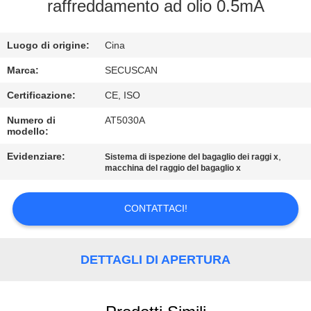
CONTROLLO
raffreddamento ad olio 0.5mA
DI
Luogo di origine:
Cina
QUALITÀ
Marca:
SECUSCAN
CONTATTICI
Certificazione:
CE, ISO
Numero di
AT5030A
modello:
NOTIZIE
Evidenziare:
,
Sistema di ispezione del bagaglio dei raggi x
macchina del raggio del bagaglio x
RICHIEDA
UNA
CONTATTACI!
CITAZIONE
DETTAGLI DI APERTURA
MAPPA
DEL