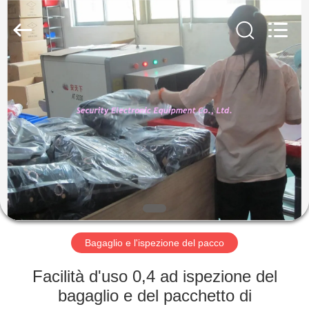
SHENZHEN
SECURITY
ELECTRONIC
EQUIPMENT
CO.,
LIMITED.
All
Rights
CASA
Reserved.
PRODOTTI
CIRCA
NOI
GIRO
DELLA
Bagaglio e l'ispezione del pacco
FABBRICA
Facilità d'uso 0,4 ad ispezione del
bagaglio e del pacchetto di