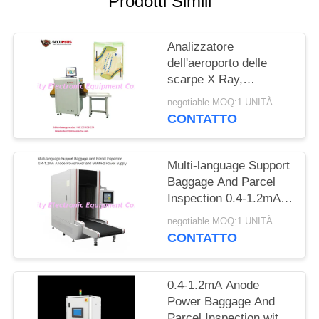
Prodotti Simili
SITO
Analizzatore
PRIVACY
dell'aeroporto delle
POLICY
scarpe X Ray,
attrezzatura di
negotiable MOQ:1 UNITÀ
scansione di sicurezza
CONTATTO
all'ago automatico del
segno
Multi-language Support
Baggage And Parcel
Inspection 0.4-1.2mA
Anode Power and
negotiable MOQ:1 UNITÀ
50/60Hz Power Supply
CONTATTO
0.4-1.2mA Anode
Power Baggage And
Parcel Inspection with