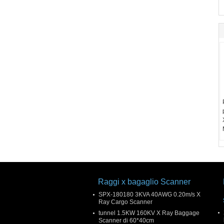
Raggi x bagaglio Scanner
SPX-180180 3KVA 40AWG 0.20m/s X
Ray Cargo Scanner
tunnel 1.5KW 160KV X Ray Baggage
Scanner di 60*40cm