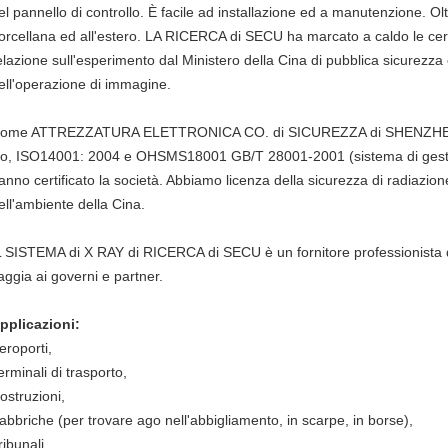
el pannello di controllo. È facile ad installazione ed a manutenzione. Olt
orcellana ed all'estero. LA RICERCA di SECU ha marcato a caldo le certif
elazione sull'esperimento dal Ministero della Cina di pubblica sicurezz
ell'operazione di immagine.
ome ATTREZZATURA ELETTRONICA CO. di SICUREZZA di SHENZHEN del
so, ISO14001: 2004 e OHSMS18001 GB/T 28001-2001 (sistema di gestion
anno certificato la società. Abbiamo licenza della sicurezza di radiazio
ell'ambiente della Cina.
L SISTEMA di X RAY di RICERCA di SECU è un fornitore professionista de
aggia ai governi e partner.
pplicazioni:
eroporti,
erminali di trasporto,
ostruzioni,
abbriche (per trovare ago nell'abbigliamento, in scarpe, in borse),
ribunali,