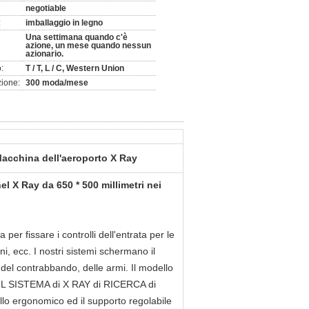
negotiable
:
imballaggio in legno
Una settimana quando c'è
azione, un mese quando nessun
azionario.
:
T / T, L / C, Western Union
zione:
300 moda/mese
acchina dell'aeroporto X Ray
el X Ray da 650 * 500 millimetri nei
 fissare i controlli dell'entrata per le
ni, ecc. I nostri sistemi schermano il
i del contrabbando, delle armi. Il modello
. IL SISTEMA di X RAY di RICERCA di
llo ergonomico ed il supporto regolabile