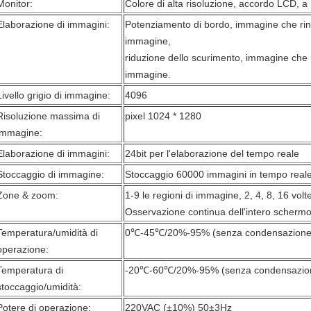
Monitor:
Colore di alta risoluzione, accordo LCD, a 1
Elaborazione di immagini:
Potenziamento di bordo, immagine che rinf
immagine,
riduzione dello scurimento, immagine che r
immagine.
Livello grigio di immagine:
4096
Risoluzione massima di
pixel 1024 * 1280
immagine:
Elaborazione di immagini:
24bit per l'elaborazione del tempo reale
Stoccaggio di immagine:
Stoccaggio 60000 immagini in tempo real
Zone & zoom:
1-9 le regioni di immagine, 2, 4, 8, 16 vol
Osservazione continua dell'intero scherm
Temperatura/umidità di
0℃-45℃/20%-95% (senza condensazione
operazione:
Temperatura di
-20℃-60℃/20%-95% (senza condensazio
stoccaggio/umidità:
Potere di operazione:
220VAC (±10%) 50±3Hz