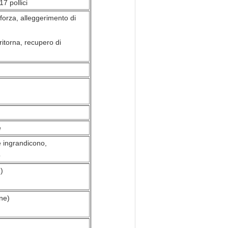
7 pollici
orza, alleggerimento di
itorna, recupero di
e
te ingrandicono,
o
)
ne)