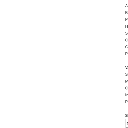
A
B
P
H
S
C
C
P
V
S
M
C
I
P
S