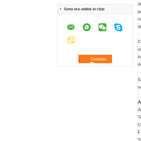
d
Sono ora online in chat
p
r
d
C
i
h
d
I
s
A
A
T
C
F
T