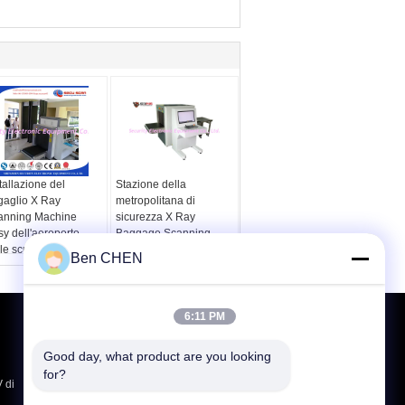
tallazione del
Stazione della
gaglio X Ray
metropolitana di
anning Machine
sicurezza X Ray
y dell'aeroporto
Baggage Scanning
le scuole
Machine For di
Ben CHEN
SECUSCAN
6:11 PM
Richiedere un preventivo
Invii
Good day, what product are you looking 
for?
 di