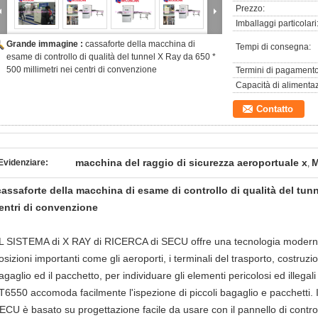
Prezzo:
Imballaggi particolari
Grande immagine :
cassaforte della macchina di
Tempi di consegna:
esame di controllo di qualità del tunnel X Ray da 650 *
500 millimetri nei centri di convenzione
Termini di pagamento
Capacità di alimenta
Contatto
macchina del raggio di sicurezza aeroportuale x
M
Evidenziare:
,
cassaforte della macchina di esame di controllo di qualità del tunn
entri di convenzione
IL SISTEMA di X RAY di RICERCA di SECU offre una tecnologia moderna per
osizioni importanti come gli aeroporti, i terminali del trasporto, costruzio
agaglio ed il pacchetto, per individuare gli elementi pericolosi ed illegal
T6550 accomoda facilmente l'ispezione di piccoli bagaglio e pacchetti
ECU è basato su progettazione facile da usare con il pannello di contro