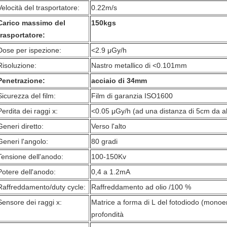
Velocità del trasportatore:
0.22m/s
Carico massimo del
150kgs
trasportatore:
Dose per ispezione:
<2.9 μGy/h
Risoluzione:
Nastro metallico di <0.101mm
Penetrazione:
acciaio di 34mm
Sicurezza del film:
Film di garanzia ISO1600
Perdita dei raggi x:
<0.05 μGy/h (ad una distanza di 5cm da al
Generi diretto:
Verso l'alto
Generi l'angolo:
80 gradi
Tensione dell'anodo:
100-150Kv
Potere dell'anodo:
0,4 a 1.2mA
Raffreddamento/duty cycle:
Raffreddamento ad olio /100 %
Sensore dei raggi x:
Matrice a forma di L del fotodiodo (monoen
profondità