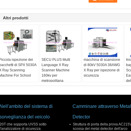
Altri prodotti
Piccola ispezione dei
SECU PLUS Multi
macchina di scansione
Ins
pacchetti di SPX 5030A
Language X Ray
di 80kV 5030A 38AWG
ba
X Ray Scanning
Scanner Machine
X Ray per ispezione di
Sc
Machine For School
160kv per
sicurezza
Eas
metropolitana
del
Nell'ambito del sistema di
Camminare attraverso Metal
sorveglianza del veicolo
Detector
20T che sopporta UVSS sotto
Struttura di porta della prova AC215V
l'analizzatore di sicurezza
scossa del metal detector dell'arco