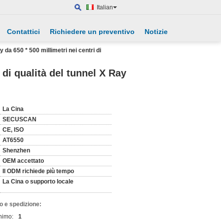
Italian
Contattici
Richiedere un preventivo
Notizie
 da 650 * 500 millimetri nei centri di
di qualità del tunnel X Ray
La Cina
SECUSCAN
CE, ISO
AT6550
Shenzhen
OEM accettato
Il ODM richiede più tempo
La Cina o supporto locale
o e spedizione:
nimo:
1