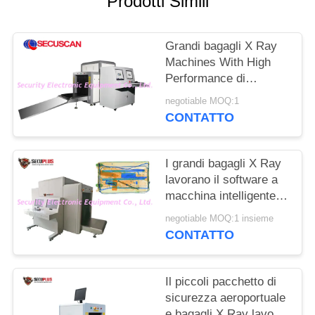
Prodotti Simili
SITO
Grandi bagagli X Ray
PRIVACY
Machines With High
POLICY
Performance di
dimensione AT10080
negotiable MOQ:1
del tunnel
CONTATTO
I grandi bagagli X Ray
lavorano il software a
macchina intelligente
per i posti di traffico
negotiable MOQ:1 insieme
pesante del
CONTATTO
pensionante
Il piccoli pacchetto di
sicurezza aeroportuale
e bagagli X Ray lavora