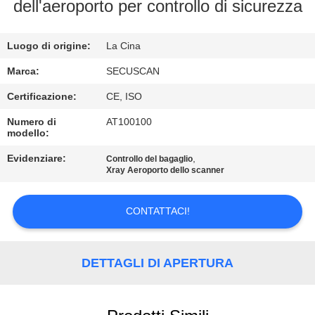
CONTROLLO
dell'aeroporto per controllo di sicurezza
DI
Luogo di origine:
La Cina
QUALITÀ
Marca:
SECUSCAN
CONTATTICI
Certificazione:
CE, ISO
Numero di
AT100100
modello:
NOTIZIE
Evidenziare:
,
Controllo del bagaglio
Xray Aeroporto dello scanner
RICHIEDA
UNA
CONTATTACI!
CITAZIONE
DETTAGLI DI APERTURA
MAPPA
DEL