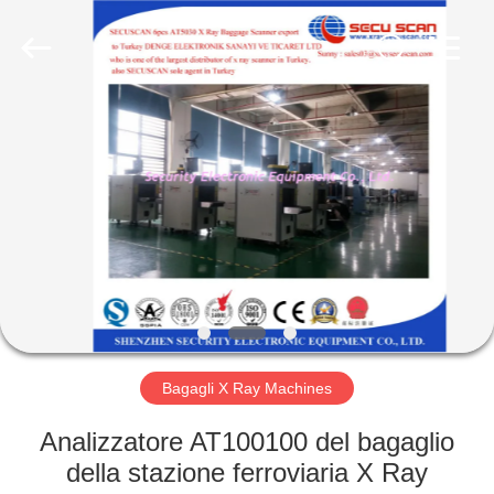
SHENZHEN
SECURITY
ELECTRONIC
EQUIPMENT
CO.,
LIMITED.
All
Rights
CASA
Reserved.
PRODOTTI
CIRCA
NOI
GIRO
DELLA
Bagagli X Ray Machines
FABBRICA
Analizzatore AT100100 del bagaglio
della stazione ferroviaria X Ray