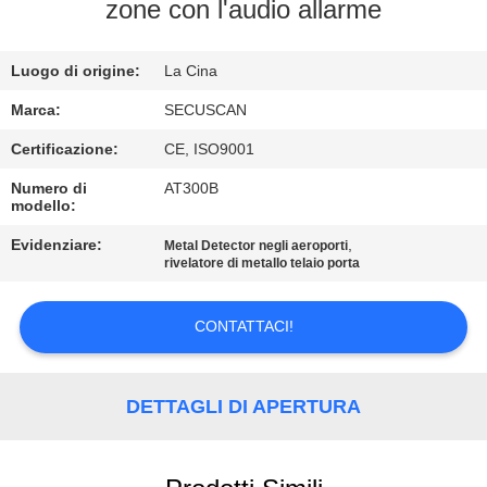
CONTROLLO
zone con l'audio allarme
DI
Luogo di origine:
La Cina
QUALITÀ
Marca:
SECUSCAN
CONTATTICI
Certificazione:
CE, ISO9001
Numero di
AT300B
modello:
NOTIZIE
Evidenziare:
,
Metal Detector negli aeroporti
rivelatore di metallo telaio porta
RICHIEDA
UNA
CONTATTACI!
CITAZIONE
DETTAGLI DI APERTURA
MAPPA
DEL