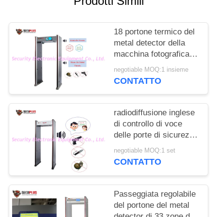
Prodotti Simili
SITO
18 portone termico del
PRIVACY
metal detector della
POLICY
macchina fotografica
10W 50cm di IR di
negotiable MOQ:1 insieme
zone
CONTATTO
radiodiffusione inglese
di controllo di voce
delle porte di sicurezza
del metal detector di
negotiable MOQ:1 set
distanza di 0.1-50cm
CONTATTO
Passeggiata regolabile
del portone del metal
detector di 33 zone da