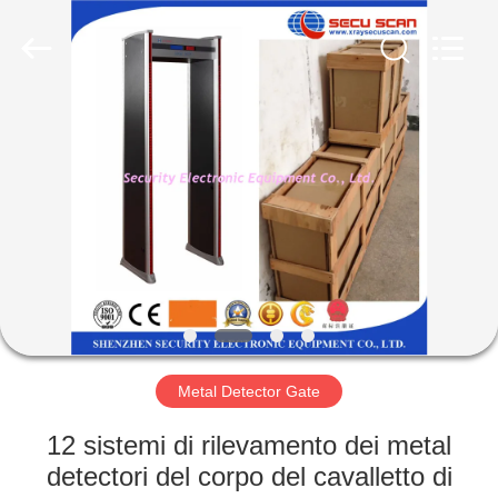
SHENZHEN
SECURITY
ELECTRONIC
EQUIPMENT
CO.,
LIMITED.
All
Rights
CASA
Reserved.
PRODOTTI
CIRCA
NOI
GIRO
DELLA
Metal Detector Gate
FABBRICA
12 sistemi di rilevamento dei metal
detectori del corpo del cavalletto di