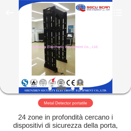
SHENZHEN
SECURITY
ELECTRONIC
EQUIPMENT
CO.,
LIMITED.
All
Rights
CASA
Reserved.
PRODOTTI
CIRCA
NOI
GIRO
DELLA
Metal Detector portatile
FABBRICA
24 zone in profondità cercano i
dispositivi di sicurezza della porta,