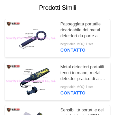
SITO
Prodotti Simili
PRIVACY
Passeggiata portatile
POLICY
ricaricabile dei metal
detectori da parte a
parte per sicurezza
negotiable MOQ:1 set
aeroportuale
CONTATTO
Metal detectori portatili
tenuti in mano, metal
detector pratico di alta
sensibilità
negotiable MOQ:1 set
CONTATTO
Sensibilità portatile dei