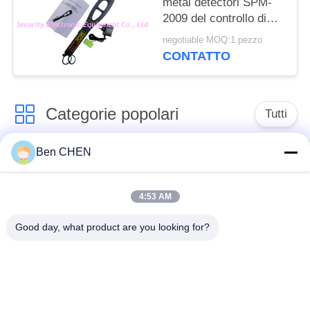
metal detectori SPM-
2009 del controllo di
sicurezza tenuto in
negotiable MOQ:1 pezzo
mano alta
CONTATTO
Categorie popolari
Tutti
Ben CHEN
Raggi x bagaglio
Bagaglio e l'ispezione
Scanner
del pacco
4:53 AM
Nell'ambito del
Camminare
Good day, what product are you looking for?
sistema di
attraverso Metal
sorveglianza del
Detector
veicolo
Rivelatore degli
Rivelatore di