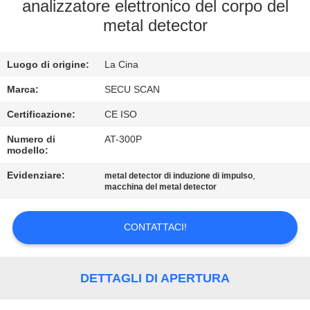
CONTROLLO
analizzatore elettronico del corpo del
metal detector
DI
QUALITÀ
Luogo di origine:
La Cina
CONTATTICI
Marca:
SECU SCAN
Certificazione:
CE ISO
NOTIZIE
Numero di
AT-300P
modello:
Evidenziare:
,
RICHIEDA
metal detector di induzione di impulso
macchina del metal detector
UNA
CITAZIONE
CONTATTACI!
MAPPA
DETTAGLI DI APERTURA
DEL