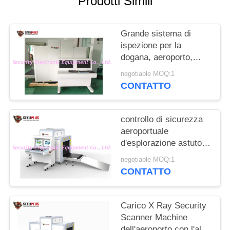
Prodotti Simili
SITO
Grande sistema di
PRIVACY
ispezione per la
POLICY
dogana, aeroporto,
porto marittimo del
negotiable MOQ:1
bagaglio di sicurezza X
CONTATTO
Ray di dimensione del
tunnel
controllo di sicurezza
aeroportuale
d'esplorazione astuto
della macchina di X
negotiable MOQ:1
Ray dei controlli di
CONTATTO
penetrazione di 34mm
Carico X Ray Security
Scanner Machine
dell'aeroporto con l'alta