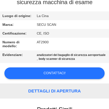
CONTROLLO
sicurezza macchina di esame
DI
Luogo di origine:
La Cina
QUALITÀ
Marca:
SECU SCAN
CONTATTICI
Certificazione:
CE, ISO
Numero di
AT2900
modello:
NOTIZIE
Evidenziare:
analizzatori del bagaglio di sicurezza aeroportuale
,
body scanner di sicurezza
RICHIEDA
UNA
CONTATTACI!
CITAZIONE
DETTAGLI DI APERTURA
MAPPA
DEL