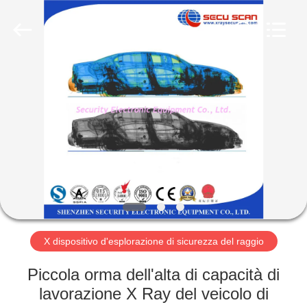
SHENZHEN
SECURITY
ELECTRONIC
EQUIPMENT
CO.,
LIMITED.
All
Rights
CASA
Reserved.
PRODOTTI
CIRCA
NOI
GIRO
DELLA
X dispositivo d'esplorazione di sicurezza del raggio
FABBRICA
Piccola orma dell'alta di capacità di
lavorazione X Ray del veicolo di